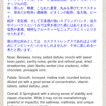
ナップルの芯。
味：滑らか、蜂蜜、こなれた麦芽、丸みを帯びたテクスチャ
ー、加水だが程良い濃縮感、ビタミンの錠剤、塩大福、ピー
ト。
総評：安定感、そして王道感の強いスプリングバンク。迫力
やインパクトという点では突き抜けた感じはありませんが、
塩気や麦感、独特なフルーティーなニュアンスにうっとりさ
せられます。
個人的な好みとしては、カスクストレングスであればより好
みにドンピシャだったかもしれませんが、十分に楽しめる一
本だと思います。
Nose: Beeswax, honey, salted daifuku (mochi with sweet
bean paste), earthy notes, gentle and refined peat, dried
strawberries, plain Nanbu senbei (rice crackers), millet
chocolate, pineapple core.
Palate: Smooth, honeyed, mellow malt, rounded texture,
diluted yet with a good sense of concentration, vitamin
tablets, salted daifuku, peat.
Overall: A Springbank with a strong sense of stability and
classic character. While it may not be overwhelmingly
powerful or impactful, the saltiness, maltiness, and unique