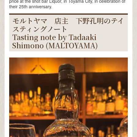
price at the shot bar Liquor, in Toyama City, in celebration of
their 25th anniversary.
モルトヤマ 店主 下野孔明のテイ
スティングノート
Tasting note by Tadaaki
Shimono (MALTOYAMA)