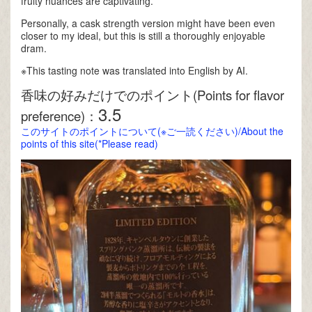
fruity nuances are captivating.
Personally, a cask strength version might have been even
closer to my ideal, but this is still a thoroughly enjoyable
dram.
※This tasting note was translated into English by AI.
香味の好みだけでのポイント(Points for flavor
3.5
preference)：
このサイトのポイントについて(※ご一読ください)/About the
points of this site(*Please read)