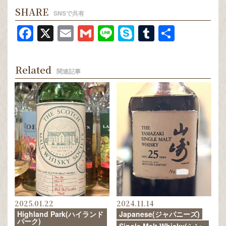
SHARE
SNSで共有
Facebook
X
Email
Gmail
Line
Skype
Tumblr
共
有
Related
関連記事
2025.01.22
2024.11.14
Highland Park(ハイランド
Japanese(ジャパニーズ)
パーク)
Single Malt Whisky(シン