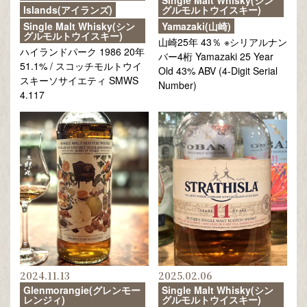
Islands(アイランズ)
グルモルトウイスキー)
Single Malt Whisky(シン
Yamazaki(山崎)
グルモルトウイスキー)
山崎25年 43％ ※シリアルナン
ハイランドパーク 1986 20年
バー4桁 Yamazaki 25 Year
51.1% / スコッチモルトウイ
Old 43% ABV (4-Digit Serial
スキーソサイエティ SMWS
Number)
4.117
2024.11.13
2025.02.06
Glenmorangie(グレンモー
Single Malt Whisky(シン
レンジィ)
グルモルトウイスキー)