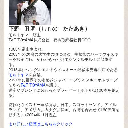
下野 孔明（しもの ただあき）
モルトヤマ 店主
T&T TOYAMA株式会社 代表取締役社長COO
1983年富山生まれ。
2003年の20歳の大学生の頃に偶然、宇都宮のバーでウイスキ
ーを飲まされ、それがきっかけでシングルモルトに傾倒す
る。
2013年にシングルモルトウイスキーの通信販売専門店である
モルトヤマ
を開業。
2021年に世界初の本格的ジャパニーズウイスキーボトラーズ
である
T&T TOYAMA
を設立。
選定やブレンドに関わったプライベートボトルは100本を越え
る。
訪れたウイスキー蒸溜所は、日本、スコットランド、アイル
ランド、アメリカ、カナダ、韓国、台湾を合わせて160箇所を
超える。※2024年11月現在
より詳しい経歴はこちらをクリック