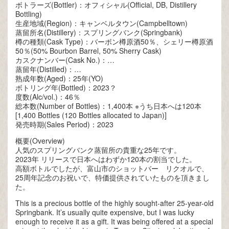
ボトラーズ(Bottler)：オフィシャル(Official, DB, Distillery
Bottling)
生産地域(Region)：キャンベルタウン(Campbelltown)
蒸留所名(Distillery)：スプリングバンク(Springbank)
樽の種類(Cask Type)：バーボン樽原酒50％、シェリー樽原酒
50％(50% Bourbon Barrel, 50% Sherry Cask)
カスクナンバー(Cask No.)：…
蒸留年(Distilled)：…
熟成年数(Aged)：25年(YO)
ボトリング年(Bottled)：2023？
度数(Alc/vol.)：46％
総本数(Number of Bottles)：1,400本 ※うち日本へは120本
[1,400 Bottles (120 Bottles allocated to Japan)]
発売時期(Sales Period)：2023
概要(Overview)
人気のスプリングバンク蒸留所の貴重な25年です。
2023年 リリースで日本へはわずか120本の割当でした。
高額ボトルでしたが、富山市のショットバー リクオルで、
25周年記念のお祝いで、特価提供されていたものを頂きまし
た。
This is a precious bottle of the highly sought-after 25-year-old
Springbank. It’s usually quite expensive, but I was lucky
enough to receive it as a gift. It was being offered at a special