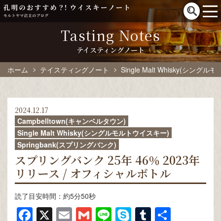
Tasting Notes
テイスティングノート
ホーム
テイスティングノート
Single Malt Whisky(シン
2024.12.17
Campbelltown(キャンベルタウン)
Single Malt Whisky(シングルモルトウイスキー)
Springbank(スプリングバンク)
スプリングバンク 25年 46％ 2023年
リリース / オフィシャルボトル
読了目安時間：約5分50秒
Facebook
X
Email
Gmail
Line
Skype
Tumblr
共