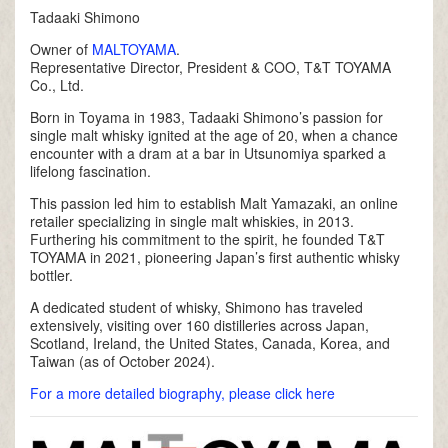
Tadaaki Shimono
Owner of
MALTOYAMA
.
Representative Director, President & COO, T&T TOYAMA
Co., Ltd.
Born in Toyama in 1983, Tadaaki Shimono’s passion for
single malt whisky ignited at the age of 20, when a chance
encounter with a dram at a bar in Utsunomiya sparked a
lifelong fascination.
This passion led him to establish Malt Yamazaki, an online
retailer specializing in single malt whiskies, in 2013.
Furthering his commitment to the spirit, he founded T&T
TOYAMA in 2021, pioneering Japan’s first authentic whisky
bottler.
A dedicated student of whisky, Shimono has traveled
extensively, visiting over 160 distilleries across Japan,
Scotland, Ireland, the United States, Canada, Korea, and
Taiwan (as of October 2024).
For a more detailed biography, please click here