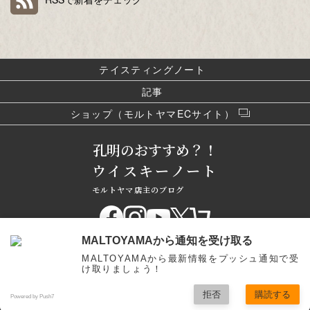
テイスティングノート
記事
ショップ（モルトヤマECサイト）
孔明のおすすめ？！
ウイスキーノート
モルトヤマ店主のブログ
MALTOYAMAから通知を受け取る
Copyright(C) MALTOYAMA
MALTOYAMAから最新情報をプッシュ通知で受
け取りましょう！
All Rights Reserved.
富山県地域企業再起支援事業費補助金活用（令和３年１月12日改修）
拒否
購読する
Powered by Push7