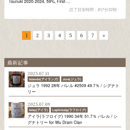
Tsunuki 2020-2024, 59%, First-…
読了目安時間：約7分32秒
1
2
3
4
5
6
7
»
最新記事
2025.07.11
Islands(アイランズ)
Jura(ジュラ)
ジュラ 1992 28年 バレル #2509 49.7％ / シグナト
リー
2025.07.09
Islay(アイラ)
Laphroaig(ラフロイグ)
アイラ(ラフロイグ) 1990 34年 51.7％ バレル / シ
グナトリー for Wu Dram Clan