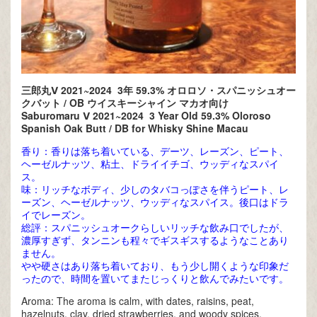
三郎丸Ⅴ 2021~2024 3年 59.3% オロロソ・スパニッシュオー
クバット / OB ウイスキーシャイン マカオ向け
Saburomaru Ⅴ 2021~2024 3 Year Old 59.3% Oloroso
Spanish Oak Butt / DB for Whisky Shine Macau
香り：香りは落ち着いている、デーツ、レーズン、ピート、
ヘーゼルナッツ、粘土、ドライイチゴ、ウッディなスパイ
ス。
味：リッチなボディ、少しのタバコっぽさを伴うピート、レ
ーズン、ヘーゼルナッツ、ウッディなスパイス。後口はドラ
イでレーズン。
総評：スパニッシュオークらしいリッチな飲み口でしたが、
濃厚すぎず、タンニンも程々でギスギスするようなことあり
ません。
やや硬さはあり落ち着いており、もう少し開くような印象だ
ったので、時間を置いてまたじっくりと飲んでみたいです。
Aroma: The aroma is calm, with dates, raisins, peat,
hazelnuts, clay, dried strawberries, and woody spices.