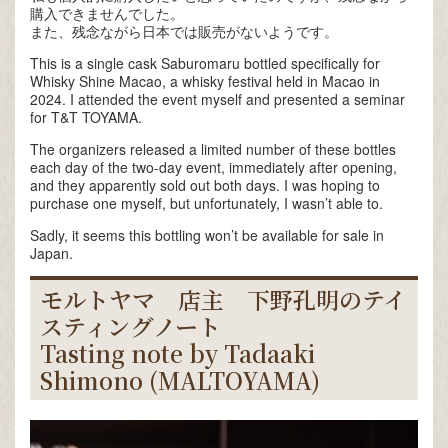
購入できませんでした。
また、残念ながら日本では販売がないようです。
This is a single cask Saburomaru bottled specifically for
Whisky Shine Macao, a whisky festival held in Macao in
2024. I attended the event myself and presented a seminar
for T&T TOYAMA.
The organizers released a limited number of these bottles
each day of the two-day event, immediately after opening,
and they apparently sold out both days. I was hoping to
purchase one myself, but unfortunately, I wasn’t able to.
Sadly, it seems this bottling won’t be available for sale in
Japan.
モルトヤマ 店主 下野孔明のテイ
スティングノート
Tasting note by Tadaaki
Shimono (MALTOYAMA)