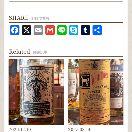
SHARE
SNSで共有
Facebook
X
Email
Gmail
Line
Skype
Tumblr
共
有
Related
関連記事
2024.12.10
2025.03.14