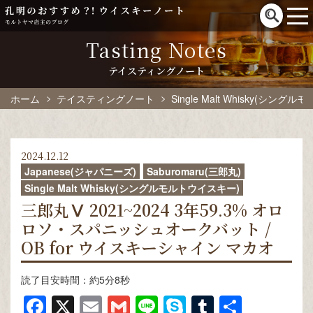
Tasting Notes
テイスティングノート
ホーム
テイスティングノート
Single Malt Whisky(シン
2024.12.12
Japanese(ジャパニーズ)
Saburomaru(三郎丸)
Single Malt Whisky(シングルモルトウイスキー)
三郎丸Ⅴ 2021~2024 3年59.3% オロ
ロソ・スパニッシュオークバット /
OB for ウイスキーシャイン マカオ
読了目安時間：約5分8秒
Facebook
X
Email
Gmail
Line
Skype
Tumblr
共