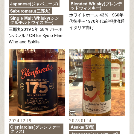
Japanese(ジャパニーズ)
Blended Whisky(ブレンデ
ッドウィスキー)
Saburomaru(三郎丸)
ホワイトホース 43％ 1960年
Single Malt Whisky(シン
代後半～1970年代前半頃流通
グルモルトウイスキー)
イタリア向け
三郎丸2019 5年 58％ バーボ
ンバレル / OB for Kyoto Fine
Wine and Spirits
2024.12.19
2025.01.14
Glenfarclas(グレンファー
Asaka(安積)
クラス)