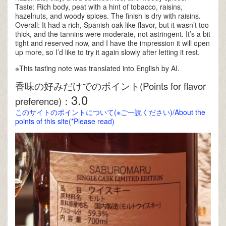
Taste: Rich body, peat with a hint of tobacco, raisins,
hazelnuts, and woody spices. The finish is dry with raisins.
Overall: It had a rich, Spanish oak-like flavor, but it wasn’t too
thick, and the tannins were moderate, not astringent. It’s a bit
tight and reserved now, and I have the impression it will open
up more, so I’d like to try it again slowly after letting it rest.
※This tasting note was translated into English by AI.
香味の好みだけでのポイント(Points for flavor
3.0
preference)：
このサイトのポイントについて(※ご一読ください)/About the
points of this site(*Please read)