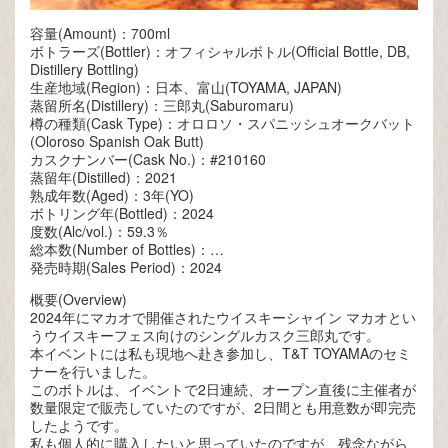
容量(Amount)：700ml
ボトラーズ(Bottler)：オフィシャルボトル(Official Bottle, DB,
Distillery Bottling)
生産地域(Region)：日本、富山(TOYAMA, JAPAN)
蒸留所名(Distillery)：三郎丸(Saburomaru)
樽の種類(Cask Type)：オロロソ・スパニッシュオークバット
(Oloroso Spanish Oak Butt)
カスクナンバー(Cask No.)：#210160
蒸留年(Distilled)：2021
熟成年数(Aged)：3年(YO)
ボトリング年(Bottled)：2024
度数(Alc/vol.)：59.3％
総本数(Number of Bottles)：…
発売時期(Sales Period)：2024
概要(Overview)
2024年にマカオで開催されたウイスキーシャイン マカオとい
うウイスキーフェス向けのシングルカスク三郎丸です。
本イベントには私も現地へ赴き参加し、T&T TOYAMAのセミ
ナーを行いました。
このボトルは、イベントで2日連続、オープン直後に主催者が
数量限定で販売していたのですが、2日間とも用意数が即完売
したようです。
私も個人的に購入したいと思っていたのですが、残念ながら