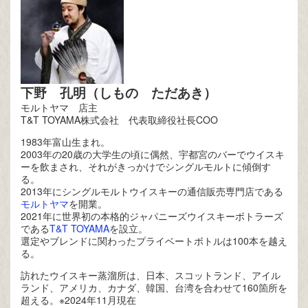
下野 孔明（しもの ただあき）
モルトヤマ 店主
T&T TOYAMA株式会社 代表取締役社長COO
1983年富山生まれ。
2003年の20歳の大学生の頃に偶然、宇都宮のバーでウイスキ
ーを飲まされ、それがきっかけでシングルモルトに傾倒す
る。
2013年にシングルモルトウイスキーの通信販売専門店である
モルトヤマ
を開業。
2021年に世界初の本格的ジャパニーズウイスキーボトラーズ
である
T&T TOYAMA
を設立。
選定やブレンドに関わったプライベートボトルは100本を越え
る。
訪れたウイスキー蒸溜所は、日本、スコットランド、アイル
ランド、アメリカ、カナダ、韓国、台湾を合わせて160箇所を
超える。※2024年11月現在