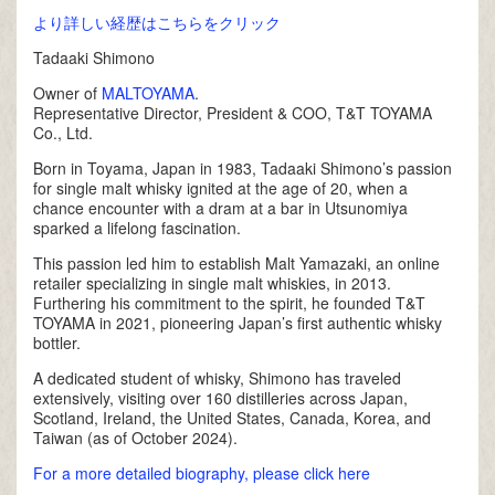
より詳しい経歴はこちらをクリック
Tadaaki Shimono
Owner of
MALTOYAMA
.
Representative Director, President & COO, T&T TOYAMA
Co., Ltd.
Born in Toyama, Japan in 1983, Tadaaki Shimono’s passion
for single malt whisky ignited at the age of 20, when a
chance encounter with a dram at a bar in Utsunomiya
sparked a lifelong fascination.
This passion led him to establish Malt Yamazaki, an online
retailer specializing in single malt whiskies, in 2013.
Furthering his commitment to the spirit, he founded T&T
TOYAMA in 2021, pioneering Japan’s first authentic whisky
bottler.
A dedicated student of whisky, Shimono has traveled
extensively, visiting over 160 distilleries across Japan,
Scotland, Ireland, the United States, Canada, Korea, and
Taiwan (as of October 2024).
For a more detailed biography, please click here