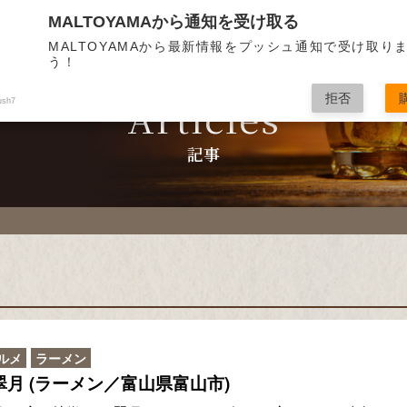
MALTOYAMAから通知を受け取る
TASTIN
MALTOYAMAから最新情報をプッシュ通知で受け取り
テイステ
う！
拒否
Articles
ush7
記事
ルメ
ラーメン
翠月 (ラーメン／富山県富山市)