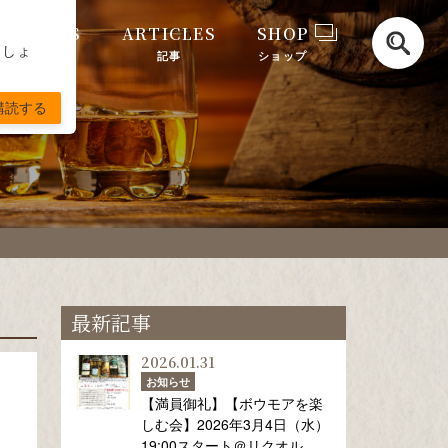
G NOTES
ARTICLES
SHOP
ましょ
ィングノート
記事
ショップ
購読する
最新記事
2026.01.31
お知らせ
【満員御礼】【ボウモアを楽
しむ会】2026年3月4日（水）
19:00スタート＠リクオル