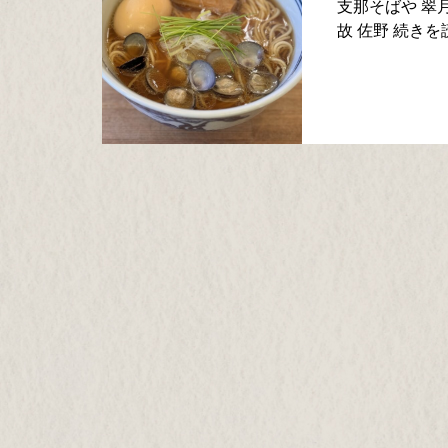
支那そばや 翠
故 佐野 続きを