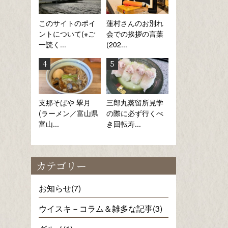
このサイトのポイ
蓮村さんのお別れ
ントについて(※ご
会での挨拶の言葉
一読く...
(202...
支那そばや 翠月
三郎丸蒸留所見学
(ラーメン／富山県
の際に必ず行くべ
富山...
き回転寿...
カテゴリー
お知らせ(7)
ウイスキ－コラム＆雑多な記事(3)